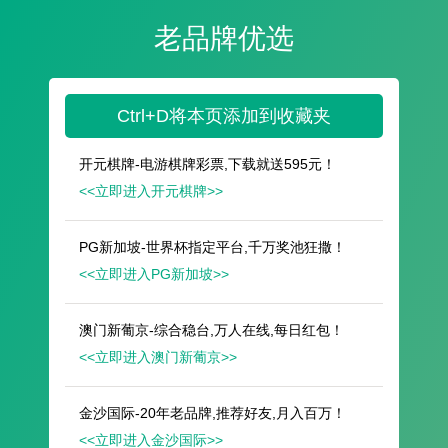
遥想公瑾当年，小乔初嫁了，雄姿英发。
羽扇纶巾，谈笑间，樯橹灰飞烟灭。
故国神游，多情应笑我，早生华发。
人生如梦，一尊还酹江月。